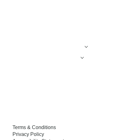
Webinars
Congreso
Equipo
Ser Socio
Propuestas de investigación
Terms & Conditions
Privacy Policy